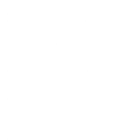
nicht verpflichtet, übermittelte oder gespeicherte
fremde Informationen zu überwachen oder nach
Umständen zu forschen, die auf eine
rechtswidrige Tätigkeit hinweisen.
Verpflichtungen zur Entfernung oder Sperrung
der Nutzung von Informationen nach den
allgemeinen Gesetzen bleiben hiervon unberührt.
Eine diesbezügliche Haftung ist jedoch erst ab
dem Zeitpunkt der Kenntnis einer konkreten
Rechtsverletzung möglich. Bei Bekanntwerden
von entsprechenden Rechtsverletzungen werden
wir diese Inhalte umgehend entfernen.
Haftung für Links
Unser Angebot enthält Links zu externen
Webseiten Dritter, auf deren Inhalte wir keinen
Einfluss haben. Deshalb können wir für diese
fremden Inhalte auch keine Gewähr übernehmen.
Für die Inhalte der verlinkten Seiten ist stets der