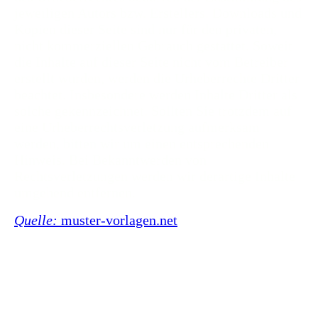
jeweiligen Autors bzw. Erstellers. Downloads und
Kopien dieser Seite sind nur für den privaten,
nicht kommerziellen Gebrauch gestattet. Soweit
die Inhalte auf dieser Seite nicht vom Betreiber
erstellt wurden, werden die Urheberrechte Dritter
beachtet. Insbesondere werden Inhalte Dritter als
solche gekennzeichnet. Sollten Sie trotzdem auf
eine Urheberrechtsverletzung aufmerksam
werden, bitten wir um einen entsprechenden
Hinweis. Bei Bekanntwerden von
Rechtsverletzungen werden wir derartige Inhalte
umgehend entfernen.
Quelle:
muster-vorlagen.net