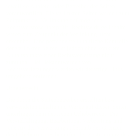
jeweilige Anbieter oder Betreiber der Seiten
verantwortlich. Die verlinkten Seiten wurden zum
Zeitpunkt der Verlinkung auf mögliche
Rechtsverstöße überprüft. Rechtswidrige Inhalte
waren zum Zeitpunkt der Verlinkung nicht
erkennbar. Eine permanente inhaltliche Kontrolle
der verlinkten Seiten ist jedoch ohne konkrete
Anhaltspunkte einer Rechtsverletzung nicht
zumutbar. Bei Bekanntwerden von
Rechtsverletzungen werden wir derartige Links
umgehend entfernen.
Urheberrecht
Die durch die Seitenbetreiber erstellten bzw.
verwendeten Inhalte und Werke auf diesen Seiten
unterliegen dem deutschen Urheberrecht. Die
Vervielfältigung, Bearbeitung, Verbreitung und
jede Art der Verwertung außerhalb der Grenzen
des Urheberrechtes bedürfen der Zustimmung des