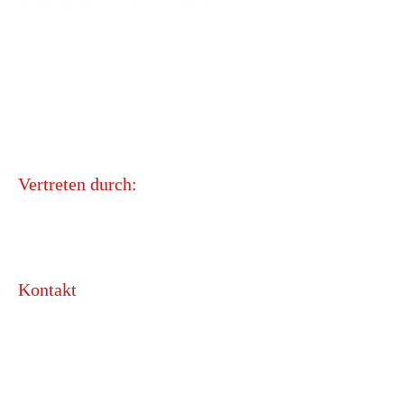
Angaben gemäß § 5 TMG
Liederkranz Oppenweiler e.V.
Jahnstraße 5
71570 Oppenweiler
Vertreten durch:
Anke Raimund,
Jahnstr. 5, 71570 Oppenweiler
Petra Kersten,
Birkfeldstr. 9/1, 71570 Oppenweiler
Kontakt
Telefon: +49 173 450 22 39
E-Mail: info@klangschmiede-oppenweiler.de
Internetadresse: www.klangschmiede-